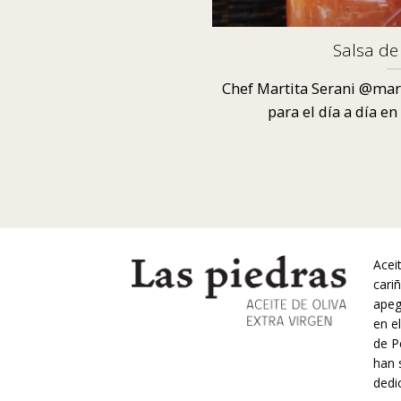
Salsa de
Chef Martita Serani @mart
para el día a día en 
Acei
cariñ
apego
en e
de P
han 
dedi