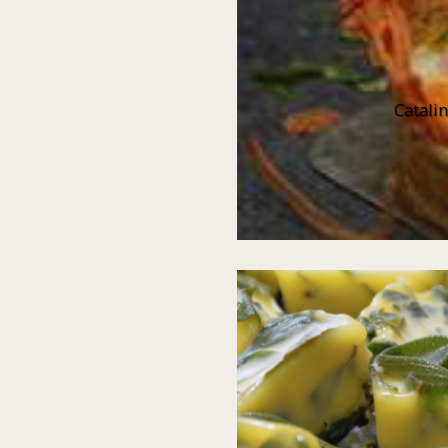
 (para una
tamente, se
Catali