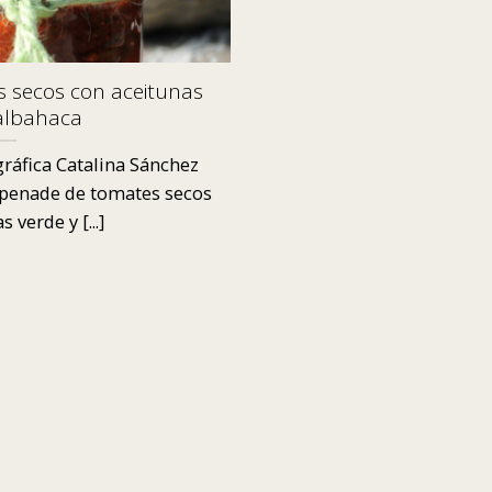
 secos con aceitunas
albahaca
ráfica Catalina Sánchez
enade de tomates secos
 verde y [...]