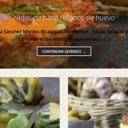
APERITIVOS ENTRADAS PLATOS DE FONDO RECETAS
Nidos de papa rellenos de huevo
na Sánchez Montes @catasanchezmontes Papas ralladas y
formaran estos nidos de papa dorados [...]
CONTINUAR LEYENDO
→