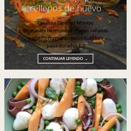
rellenos de huevo
Catalina Sánchez Montes
@catasanchezmontes Papas ralladas
y queso, formaran estos nidos de
papa dorados [...]
CONTINUAR LEYENDO
→