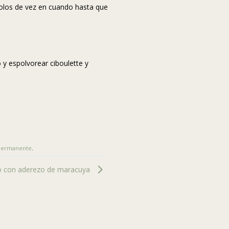
dolos de vez en cuando hasta que
.
 y espolvorear ciboulette y
permanente
.
o con aderezo de maracuya