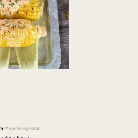
iva
@aceitelaspiedras
rallado fresco