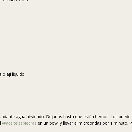
 o ají líquido
ndante agua hirviendo. Dejarlos hasta que estén tiernos. Los pueden 
el
@aceitelaspiedras
en un bowl y llevar al microondas por 1 minuto. Pi