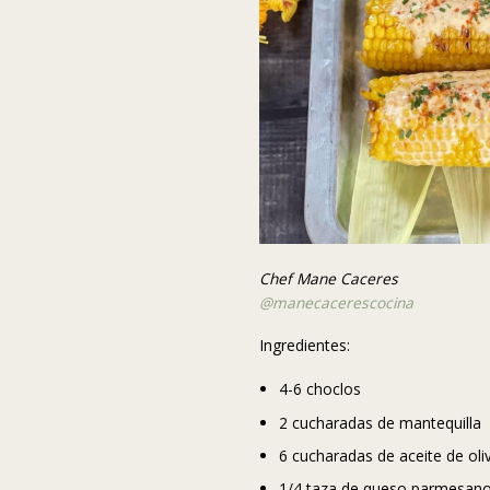
Chef Mane Caceres
@manecacerescocina
Ingredientes:
4-6 choclos
2 cucharadas de mantequilla
6 cucharadas de aceite de ol
1/4 taza de queso parmesano 