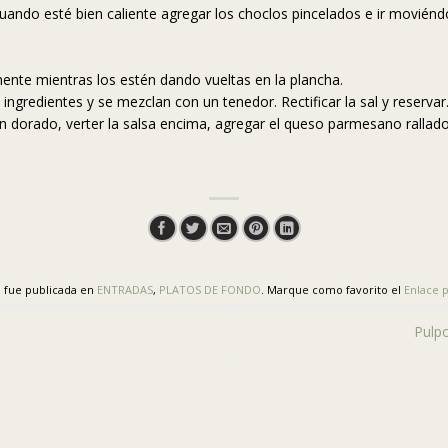
Cuando esté bien caliente agregar los choclos pincelados e ir movién
ente mientras los estén dando vueltas en la plancha.
 ingredientes y se mezclan con un tenedor. Rectificar la sal y reservar
n dorado, verter la salsa encima, agregar el queso parmesano rallado
a fue publicada en
ENTRADAS
,
PLATOS DE FONDO
. Marque como favorito el
Enlace 
Pulp