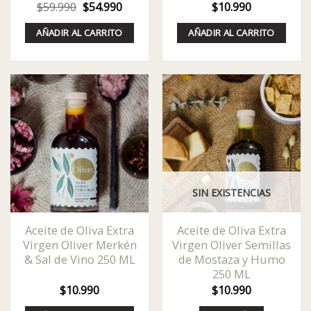
El
El
$
59.990
$
54.990
$
10.990
precio
precio
original
actual
AÑADIR AL CARRITO
AÑADIR AL CARRITO
era:
es:
$59.990.
$54.990.
SIN EXISTENCIAS
Aceite de Oliva Extra
Aceite de Oliva Extra
Virgen Oliver Merkén
Virgen Oliver Semillas
& Sal de Vino 250 ML
de Mostaza y Humo
250 ML
$
10.990
$
10.990