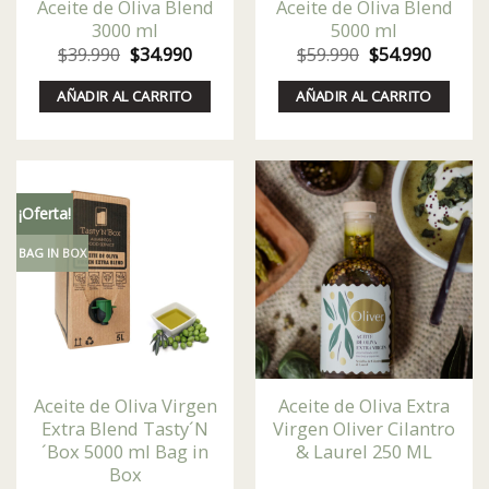
Aceite de Oliva Blend
Aceite de Oliva Blend
3000 ml
5000 ml
El
El
El
El
$
39.990
$
34.990
$
59.990
$
54.990
precio
precio
precio
precio
original
actual
original
actual
AÑADIR AL CARRITO
AÑADIR AL CARRITO
era:
es:
era:
es:
$39.990.
$34.990.
$59.990.
$54.990
¡Oferta!
BAG IN BOX
Aceite de Oliva Virgen
Aceite de Oliva Extra
Extra Blend Tasty´N
Virgen Oliver Cilantro
´Box 5000 ml Bag in
& Laurel 250 ML
Box