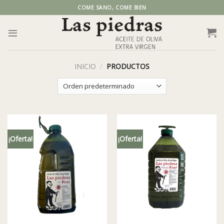
Skip
COME SANO, COME BIEN
to
content
INICIO
/
PRODUCTOS
¡Oferta!
¡Oferta!